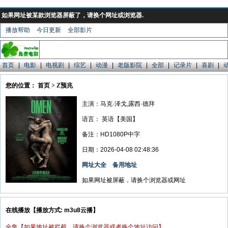
如果网址被某款浏览器屏蔽了，请换个网址或浏览器.
播放帮助
今日更新
全部影片
首页
|
电影
|
电视剧
|
综艺
|
动漫
|
老版影院
|
全部
|
记录片
|
喜剧
|
您的位置： 首页 > Z预兆
主演：马克·泽戈,露西·德拜
语言：
英语【美国】
备注：HD1080P中字
日期：2026-04-08 02:48:36
网址大全
备用地址
如果网址被屏蔽，请换个浏览器或网址
在线播放【播放方式: m3u8云播】
全集【如果地址被拦截，请换个浏览器或者换个地址访问】