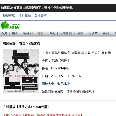
如果网址被某款浏览器屏蔽了，请换个网址或浏览器.
播放帮助
今日更新
全部影片
首页
|
电影
|
电视剧
|
综艺
|
动漫
|
老版影院
|
全部
|
记录片
|
喜剧
|
您的位置： 首页 > Z新常态
主演：崔智友,李瑜美,崔珉豪,表志勋,河多仁,郑东元
语言：
韩语【韩国】
备注：HD720P中字
日期：2026-05-10 01:46:16
网址大全
备用地址
如果网址被屏蔽，请换个浏览器或网址
在线播放【播放方式: m3u8云播】
全集【如果地址被拦截，请换个浏览器或者换个地址访问】