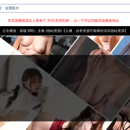
新
全部影片
本页面播放器右上角有个“开启/关闭列表”，点一下可以切换其他播放地址。
正在播放：
新版
B間に 全集 (他站资源)【云播，自有资源不能看的试试他站资源】