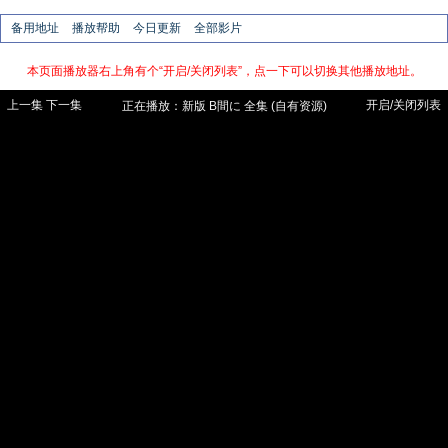
备用地址
播放帮助
今日更新
全部影片
本页面播放器右上角有个“开启/关闭列表”，点一下可以切换其他播放地址。
上一集
下一集
开启/关闭列表
正在播放：
新版
B間に 全集 (自有资源)
【手机需在影音先锋app内访问本站才能
看】