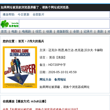
如果网址被某款浏览器屏蔽了，请换个网址或浏览器.
播放帮助
今日更新
全部影片
首页
|
电影
|
电视剧
|
综艺
|
动漫
|
老版影院
|
全部
|
记录片
|
喜剧
|
您的位置： 首页 > Z伟大的逃兵
主演：迈克尔·凯恩,格兰达·杰克逊,沃尔夫·卡赫勒
语言：
英语【美国】
备注：HD720P中字
日期：2026-05-10 01:45:59
网址大全
备用地址
如果网址被屏蔽，请换个浏览器或网址
在线播放【播放方式: m3u8云播】
全集【如果地址被拦截，请换个浏览器或者换个地址访问】